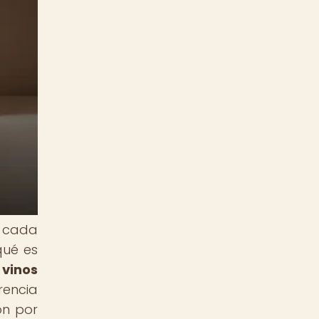
a cada
qué es
 vinos
rencia
ón por