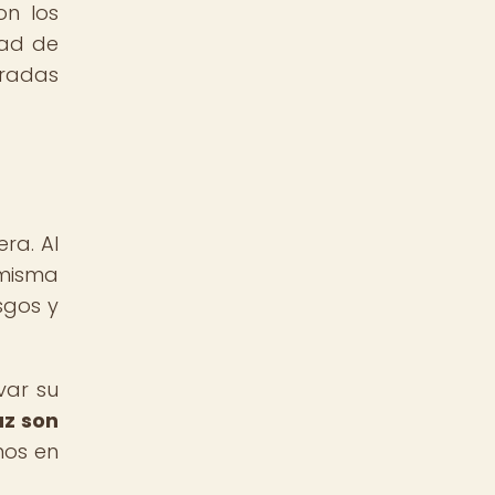
on los
dad de
oradas
ra. Al
 misma
sgos y
var su
uz son
nos en