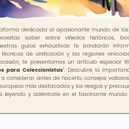
taforma dedicada al apasionante mundo de los 
esitas saber sobre viñedos históricos, bo
tras guías exhaustivas te brindarán inform
écnicas de vinificación y las regiones vinícol
ocasión, te presentamos un artículo especial ti
os para Coleccionistas
". Descubre la importan
es a considerar antes de hacerlo, consejos valioso
 europeos más destacados y los riesgos y precau
úa leyendo y adéntrate en el fascinante mundo