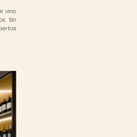
l vino
s. Sin
pertos