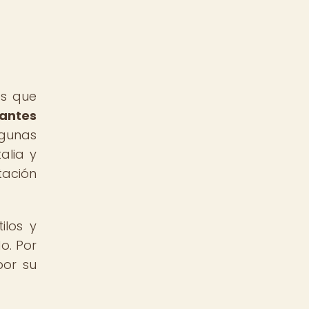
es que
vantes
lgunas
alia y
tación
ilos y
o. Por
por su