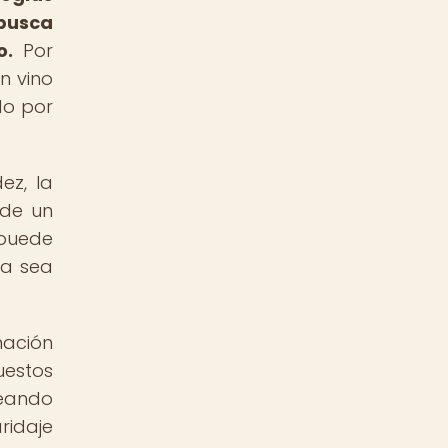
 busca
o.
Por
n vino
do por
ez, la
 de un
 puede
ya sea
nación
uestos
reando
ridaje