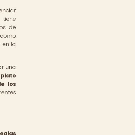
enciar
tiene
pos de
, como
 en la
ar una
plato
de los
rentes
eglas