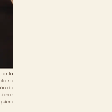
 en la
olo se
ión de
mbinar
uiere