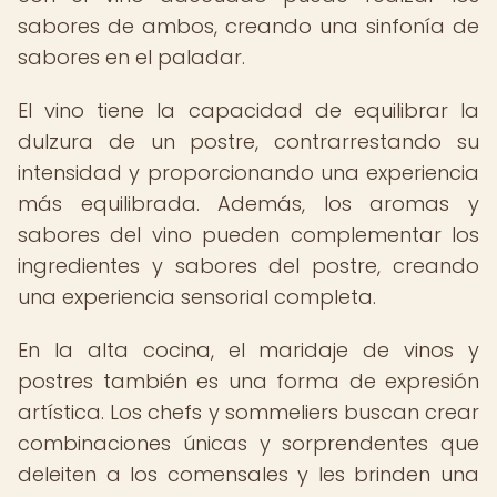
sabores de ambos, creando una sinfonía de
sabores en el paladar.
El vino tiene la capacidad de equilibrar la
dulzura de un postre, contrarrestando su
intensidad y proporcionando una experiencia
más equilibrada. Además, los aromas y
sabores del vino pueden complementar los
ingredientes y sabores del postre, creando
una experiencia sensorial completa.
En la alta cocina, el maridaje de vinos y
postres también es una forma de expresión
artística. Los chefs y sommeliers buscan crear
combinaciones únicas y sorprendentes que
deleiten a los comensales y les brinden una