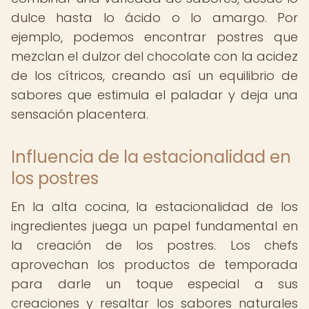
dulce hasta lo ácido o lo amargo. Por
ejemplo, podemos encontrar postres que
mezclan el dulzor del chocolate con la acidez
de los cítricos, creando así un equilibrio de
sabores que estimula el paladar y deja una
sensación placentera.
Influencia de la estacionalidad en
los postres
En la alta cocina, la estacionalidad de los
ingredientes juega un papel fundamental en
la creación de los postres. Los chefs
aprovechan los productos de temporada
para darle un toque especial a sus
creaciones y resaltar los sabores naturales