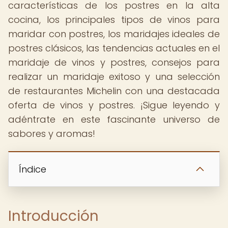
características de los postres en la alta
cocina, los principales tipos de vinos para
maridar con postres, los maridajes ideales de
postres clásicos, las tendencias actuales en el
maridaje de vinos y postres, consejos para
realizar un maridaje exitoso y una selección
de restaurantes Michelin con una destacada
oferta de vinos y postres. ¡Sigue leyendo y
adéntrate en este fascinante universo de
sabores y aromas!
Índice
Introducción