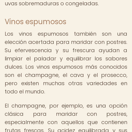
uvas sobremaduras o congeladas.
Vinos espumosos
Los vinos espumosos también son una
elección acertada para maridar con postres.
Su efervescencia y su frescura ayudan a
limpiar el paladar y equilibrar los sabores
dulces. Los vinos espumosos más conocidos
son el champagne, el cava y el prosecco,
pero existen muchas otras variedades en
todo el mundo.
El champagne, por ejemplo, es una opción
clásica para maridar con postres,
especialmente con aquellos que contienen
frutas frescas. Su acidez equilibrada y sus