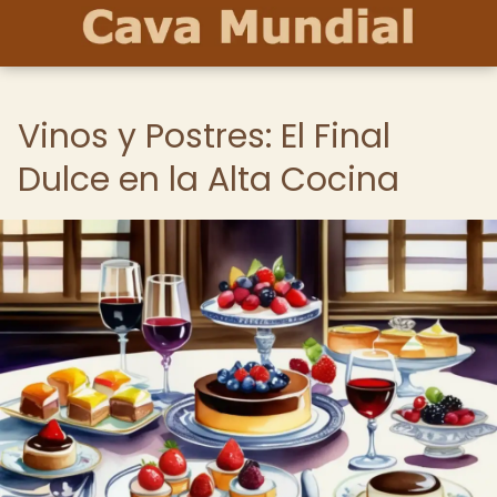
Vinos y Postres: El Final
Dulce en la Alta Cocina