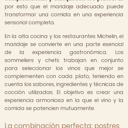
por esto que el maridaje adecuado puede
transformar una comida en una experiencia
sensorial completa.
En la alta cocina y los restaurantes Michelin, el
maridaje se convierte en una parte esencial
de la experiencia gastronómica. Los
sommeliers y chefs trabajan en conjunto
para seleccionar los vinos que mejor se
complementen con cada plato, teniendo en
cuenta los sabores, ingredientes y técnicas de
cocción utilizadas. El objetivo es crear una
experiencia armoniosa en la que el vino y la
comida se potencien mutuamente.
La combinación perfecta: postres