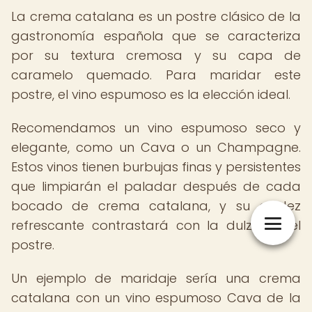
La crema catalana es un postre clásico de la
gastronomía española que se caracteriza
por su textura cremosa y su capa de
caramelo quemado. Para maridar este
postre, el vino espumoso es la elección ideal.
Recomendamos un vino espumoso seco y
elegante, como un Cava o un Champagne.
Estos vinos tienen burbujas finas y persistentes
que limpiarán el paladar después de cada
bocado de crema catalana, y su acidez
refrescante contrastará con la dulzura del
postre.
Un ejemplo de maridaje sería una crema
catalana con un vino espumoso Cava de la