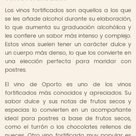
Los vinos fortificados son aquellos a los que
se les añade alcohol durante su elaboración,
lo que aumenta su graduación alcohólica y
les confiere un sabor más intenso y complejo.
Estos vinos suelen tener un carácter dulce y
un cuerpo más denso, lo que los convierte en
una elección perfecta para maridar con
postres.
El vino de Oporto es uno de los vinos
fortificados más conocidos y apreciados. Su
sabor dulce y sus notas de frutos secos y
especias lo convierten en un acompañante
ideal para postres a base de frutos secos,
como el turrón o los chocolates rellenos de
nueces. Otro vino fortificado muy popular es