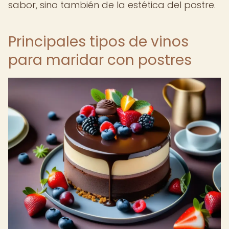
sabor, sino también de la estética del postre.
Principales tipos de vinos
para maridar con postres