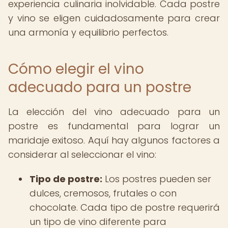
experiencia culinaria inolvidable. Cada postre
y vino se eligen cuidadosamente para crear
una armonía y equilibrio perfectos.
Cómo elegir el vino
adecuado para un postre
La elección del vino adecuado para un
postre es fundamental para lograr un
maridaje exitoso. Aquí hay algunos factores a
considerar al seleccionar el vino:
Tipo de postre:
Los postres pueden ser
dulces, cremosos, frutales o con
chocolate. Cada tipo de postre requerirá
un tipo de vino diferente para